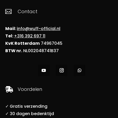

Contact
Mail:
info@wuff-official.nl
Tel:
+316 392 697 11
KvK Rotterdam
74967045
BTW nr.
NL002048741B37
Voordelen

✓ Gratis verzending
✓ 30 dagen bedenktijd